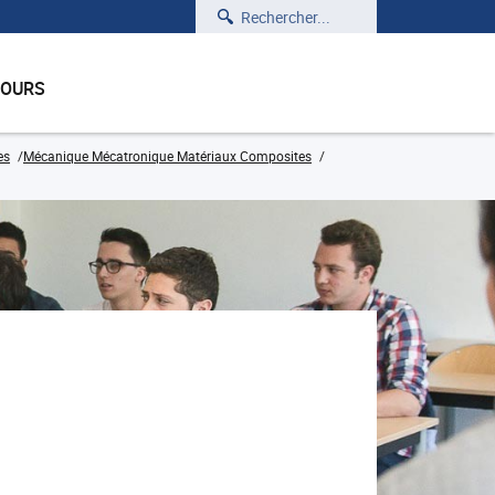
Rechercher
COURS
es
Mécanique Mécatronique Matériaux Composites