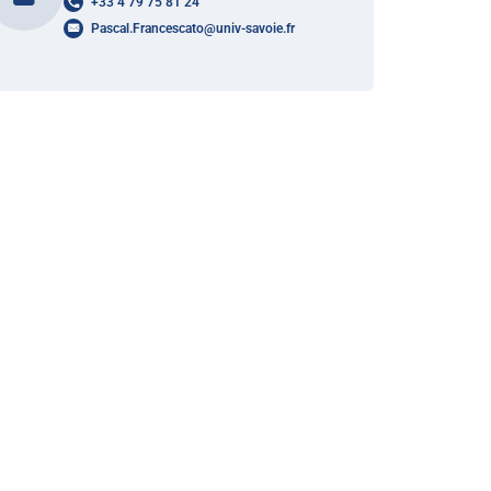
+33 4 79 75 81 24
Pascal.Francescato
@
univ-savoie.fr