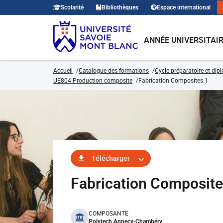
Scolarité
Bibliothèques
Espace international
ANNÉE UNIVERSITAI
Accueil
Catalogue des formations
Cycle préparatoire et dip
UE804 Production composite
Fabrication Composites 1
Télécharger
Fabrication Composit
benefits
COMPOSANTE
Polytech Annecy-Chambéry