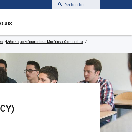
Rechercher
COURS
es
Mécanique Mécatronique Matériaux Composites
ACY)