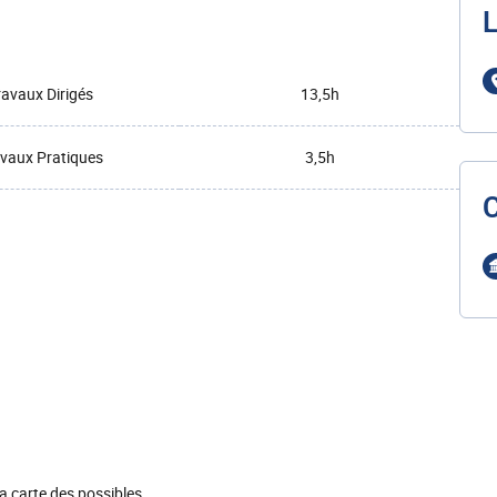
L
ravaux Dirigés
13,5h
vaux Pratiques
3,5h
la carte des possibles