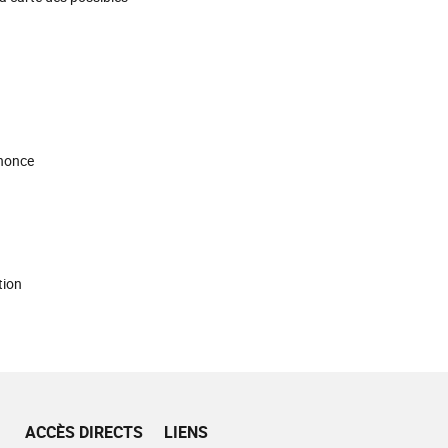
nnonce
tion
ACCÈS DIRECTS
LIENS