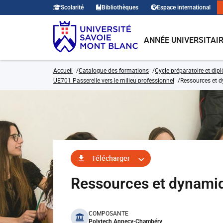
Scolarité
Bibliothèques
Espace international
ANNÉE UNIVERSITAI
Accueil
Catalogue des formations
Cycle préparatoire et dip
UE701 Passerelle vers le milieu professionnel
Ressources et d
Télécharger
Ressources et dynami
benefits
COMPOSANTE
Polytech Annecy-Chambéry