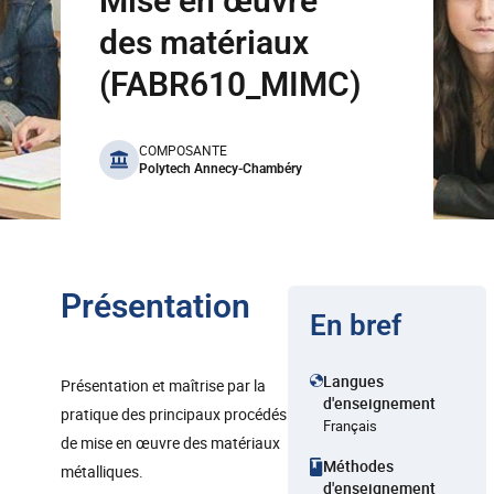
Mise en œuvre
des matériaux
(FABR610_MIMC)
benefits
COMPOSANTE
Polytech Annecy-Chambéry
Présentation
En bref
Langues
Présentation et maîtrise par la
d'enseignement
pratique des principaux procédés
Français
de mise en œuvre des matériaux
Méthodes
métalliques.
d'enseignement