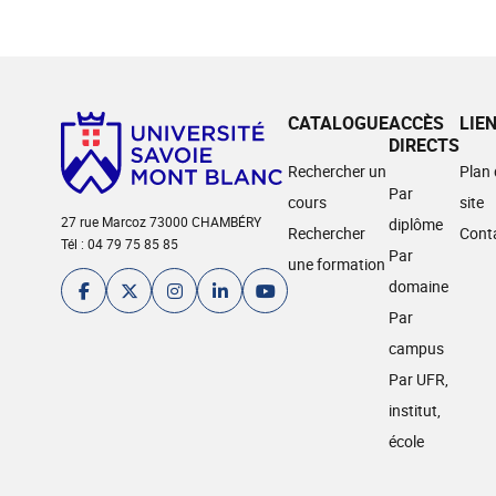
CATALOGUE
ACCÈS
LIE
DIRECTS
Rechercher un
Plan
Par
cours
site
27 rue Marcoz 73000 CHAMBÉRY
diplôme
Rechercher
Cont
Tél : 04 79 75 85 85
Par
une formation
domaine
Par
campus
Par UFR,
institut,
école