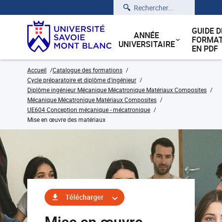
Rechercher
GUIDE D
ANNÉE
FORMAT
UNIVERSITAIRE
EN PDF
Accueil
Catalogue des formations
Cycle préparatoire et diplôme d'ingénieur
Diplôme ingénieur Mécanique Mécatronique Matériaux Composites
Mécanique Mécatronique Matériaux Composites
UE604 Conception mécanique - mécatronique
Mise en œuvre des matériaux
Télécharger