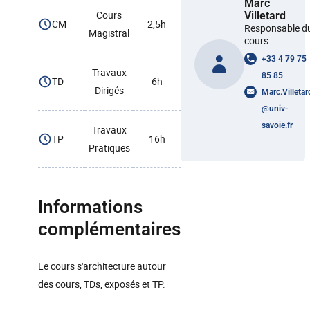
Marc
Cours
Villetard
CM
2,5h
Responsable d
Magistral
cours
+33 4 79 75
Travaux
85 85
TD
6h
Dirigés
Marc.Villetar
@
univ-
savoie.fr
Travaux
TP
16h
Pratiques
Informations
complémentaires
Le cours s'architecture autour
des cours, TDs, exposés et TP.