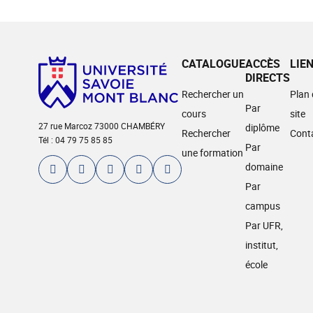
CATALOGUE
ACCÈS
LIE
DIRECTS
Rechercher un
Plan
Par
cours
site
27 rue Marcoz 73000 CHAMBÉRY
diplôme
Rechercher
Cont
Tél : 04 79 75 85 85
Par
une formation
domaine
Par
campus
Par UFR,
institut,
école