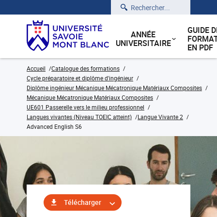
Rechercher
GUIDE D
ANNÉE
FORMAT
UNIVERSITAIRE
EN PDF
Accueil
Catalogue des formations
Cycle préparatoire et diplôme d'ingénieur
Diplôme ingénieur Mécanique Mécatronique Matériaux Composites
Mécanique Mécatronique Matériaux Composites
UE601 Passerelle vers le milieu professionnel
Langues vivantes (Niveau TOEIC atteint)
Langue Vivante 2
Advanced English S6
Télécharger