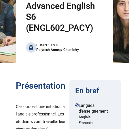
Advanced English
S6
(ENGL602_PACY)
benefits
COMPOSANTE
Polytech Annecy-Chambéry
Présentation
En bref
Langues
Ce cours est une initiation à
d'enseignement
l’anglais professionnel. Les
Anglais
étudiants vont travailler leur
Français
aisance dans les 5