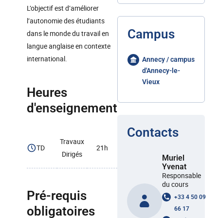
L’objectif est d’améliorer
l’autonomie des étudiants
Campus
dans le monde du travail en
langue anglaise en contexte
international.
Annecy / campus
d'Annecy-le-
Vieux
Heures
d'enseignement
Contacts
Travaux
TD
21h
Dirigés
Muriel
Yvenat
Responsable
du cours
Pré-requis
+33 4 50 09
obligatoires
66 17