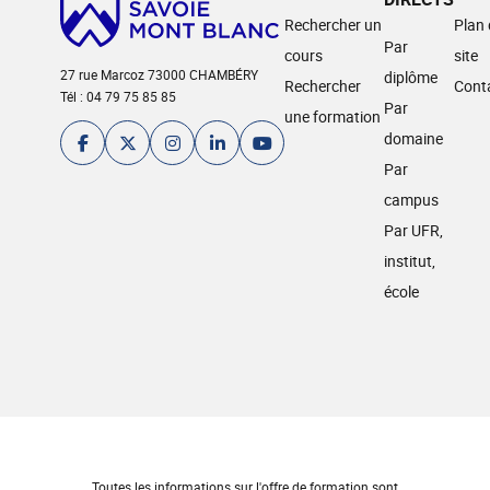
Rechercher un
Plan
Par
cours
site
27 rue Marcoz 73000 CHAMBÉRY
diplôme
Rechercher
Cont
Tél : 04 79 75 85 85
Par
une formation
domaine
Par
campus
Par UFR,
institut,
école
Toutes les informations sur l'offre de formation sont