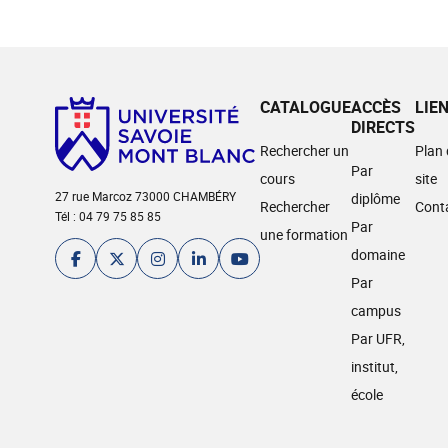
CATALOGUE
ACCÈS
LIE
DIRECTS
Rechercher un
Plan
Par
cours
site
27 rue Marcoz 73000 CHAMBÉRY
diplôme
Rechercher
Cont
Tél : 04 79 75 85 85
Par
une formation
domaine
Par
campus
Par UFR,
institut,
école