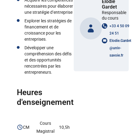
Elodie
nécessaires pour élaborer
Gardet
une stratégie d’entreprise
Responsable
du cours
Explorer les stratégies de
financement et de
+33 4 50 09
croissance pour les
24 51
entreprises.
Elodie.Gardet
Développer une
@
univ-
compréhension des défis
savoie.fr
et des opportunités
rencontrées par les
entrepreneurs.
Heures
d'enseignement
Cours
CM
10,5h
Magistral