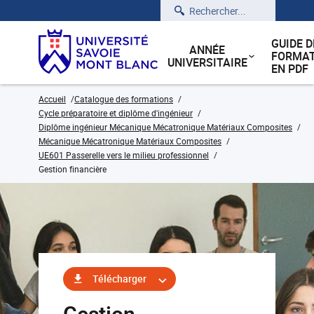
Rechercher
GUIDE D
ANNÉE
FORMAT
UNIVERSITAIRE
EN PDF
Accueil
Catalogue des formations
Cycle préparatoire et diplôme d'ingénieur
Diplôme ingénieur Mécanique Mécatronique Matériaux Composites
Mécanique Mécatronique Matériaux Composites
UE601 Passerelle vers le milieu professionnel
Gestion financière
Télécharger