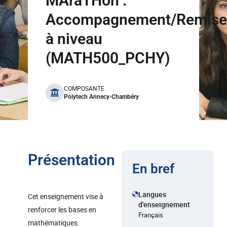
MAraTHon :
Accompagnement/Remise
à niveau
(MATH500_PCHY)
benefits
COMPOSANTE
Polytech Annecy-Chambéry
Présentation
En bref
Langues
Cet enseignement vise à
d'enseignement
renforcer les bases en
Français
mathématiques.