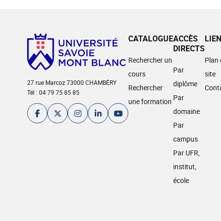
CATALOGUE
ACCÈS
LIE
DIRECTS
Rechercher un
Plan
Par
cours
site
27 rue Marcoz 73000 CHAMBÉRY
diplôme
Rechercher
Cont
Tél : 04 79 75 85 85
Par
une formation
domaine
Par
campus
Par UFR,
institut,
école