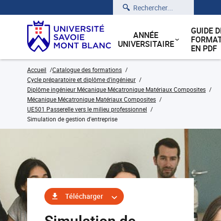
Rechercher
GUIDE D
ANNÉE
FORMAT
UNIVERSITAIRE
EN PDF
Accueil
Catalogue des formations
Cycle préparatoire et diplôme d'ingénieur
Diplôme ingénieur Mécanique Mécatronique Matériaux Composites
Mécanique Mécatronique Matériaux Composites
UE501 Passerelle vers le milieu professionnel
Simulation de gestion d'entreprise
Télécharger