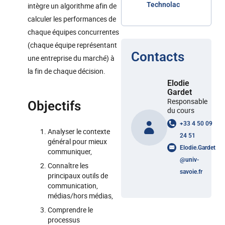
Technolac
intègre un algorithme afin de
calculer les performances de
chaque équipes concurrentes
(chaque équipe représentant
Contacts
une entreprise du marché) à
la fin de chaque décision.
Elodie
Gardet
Responsable
Objectifs
du cours
+33 4 50 09
Analyser le contexte
24 51
général pour mieux
Elodie.Gardet
communiquer,
@
univ-
Connaître les
savoie.fr
principaux outils de
communication,
médias/hors médias,
Comprendre le
processus