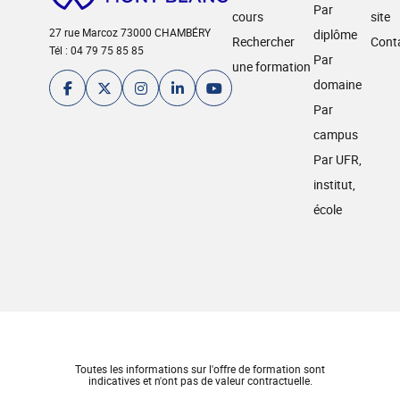
Par
cours
site
27 rue Marcoz 73000 CHAMBÉRY
diplôme
Rechercher
Cont
Tél : 04 79 75 85 85
Par
une formation
domaine
Par
campus
Par UFR,
institut,
école
Toutes les informations sur l'offre de formation sont
indicatives et n'ont pas de valeur contractuelle.