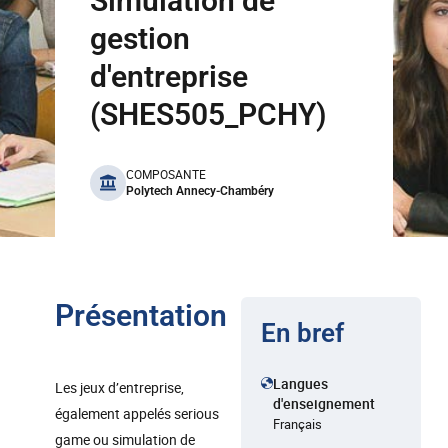
Simulation de
gestion
d'entreprise
(SHES505_PCHY)
benefits
COMPOSANTE
Polytech Annecy-Chambéry
Présentation
En bref
Langues
Les jeux d’entreprise,
d'enseignement
également appelés serious
Français
game ou simulation de