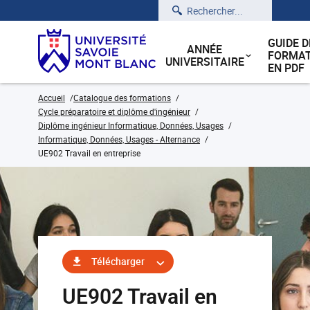
Rechercher
GUIDE D
ANNÉE
FORMAT
UNIVERSITAIRE
EN PDF
Accueil
Catalogue des formations
Cycle préparatoire et diplôme d'ingénieur
Diplôme ingénieur Informatique, Données, Usages
Informatique, Données, Usages - Alternance
UE902 Travail en entreprise
Télécharger
UE902 Travail en