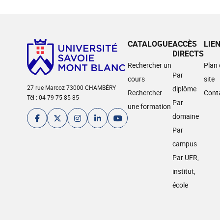
CATALOGUE
ACCÈS
LIE
DIRECTS
Rechercher un
Plan
Par
cours
site
27 rue Marcoz 73000 CHAMBÉRY
diplôme
Rechercher
Cont
Tél : 04 79 75 85 85
Par
une formation
domaine
Par
campus
Par UFR,
institut,
école