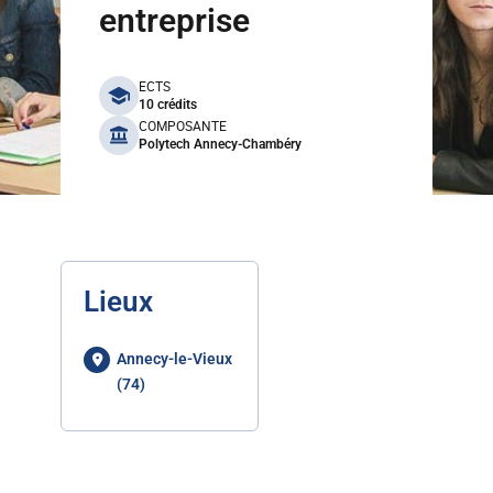
entreprise
benefits
ECTS
10 crédits
COMPOSANTE
Polytech Annecy-Chambéry
Lieux
Annecy-le-Vieux
(74)