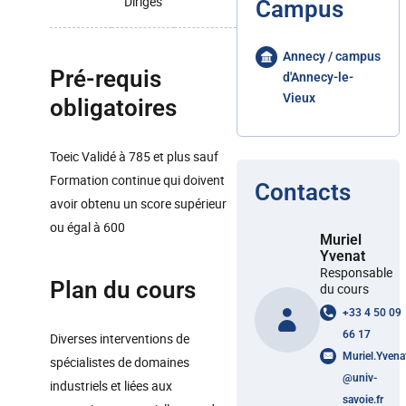
Dirigés
Campus
Annecy / campus
Pré-requis
d'Annecy-le-
Vieux
obligatoires
Toeic Validé à 785 et plus sauf
Formation continue qui doivent
Contacts
avoir obtenu un score supérieur
ou égal à 600
Muriel
Yvenat
Responsable
Plan du cours
du cours
+33 4 50 09
66 17
Diverses interventions de
Muriel.Yvena
spécialistes de domaines
@
univ-
industriels et liées aux
savoie.fr