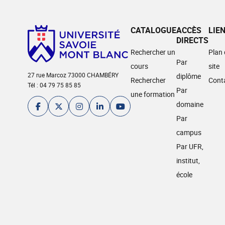
CATALOGUE
ACCÈS
LIE
DIRECTS
Rechercher un
Plan
Par
cours
site
27 rue Marcoz 73000 CHAMBÉRY
diplôme
Rechercher
Cont
Tél : 04 79 75 85 85
Par
une formation
domaine
Par
campus
Par UFR,
institut,
école