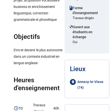
projet, acquisition vocabulaire
business et enrichissement
Forme
d'enseignement
linguistique, correction
Travaux dirigés
grammaticale et phonétique
Ouvert aux
étudiants en
Objectifs
échange
Oui
Etre et devenir le plus autonome
dans un contexte industriel en
langue anglaise
Lieux
Heures
Annecy-le-Vieux
d'enseignement
(74)
Travaux
TD
40h