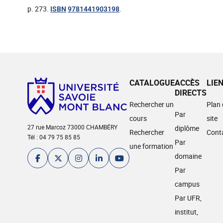
p. 273.
.
ISBN
9781441903198
CATALOGUE
ACCÈS
LIE
DIRECTS
Rechercher un
Plan
Par
cours
site
27 rue Marcoz 73000 CHAMBÉRY
diplôme
Rechercher
Cont
Tél : 04 79 75 85 85
Par
une formation
domaine
Par
campus
Par UFR,
institut,