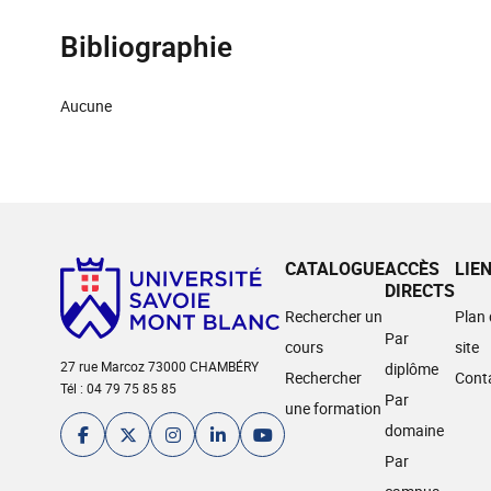
Bibliographie
Aucune
CATALOGUE
ACCÈS
LIE
DIRECTS
Rechercher un
Plan
Par
cours
site
27 rue Marcoz 73000 CHAMBÉRY
diplôme
Rechercher
Cont
Tél : 04 79 75 85 85
Par
une formation
domaine
Par