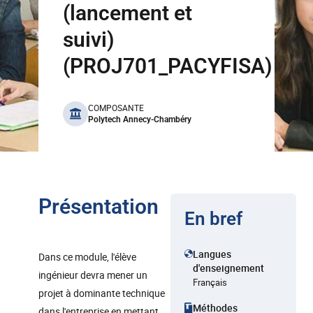
(lancement et
suivi)
(PROJ701_PACYFISA)
benefits
COMPOSANTE
Polytech Annecy-Chambéry
Présentation
En bref
Langues
Dans ce module, l'élève
d'enseignement
ingénieur devra mener un
Français
projet à dominante technique
Méthodes
dans l'entreprise en mettant