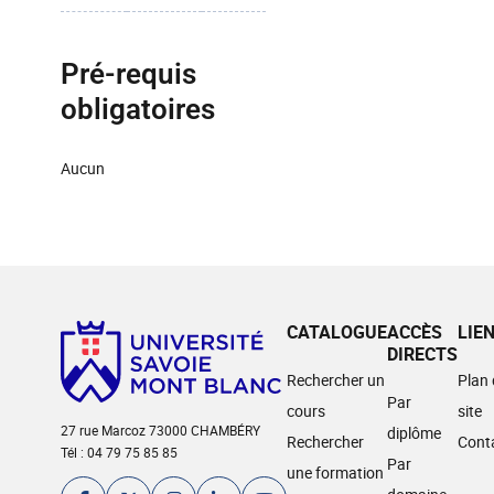
Pré-requis
obligatoires
Aucun
CATALOGUE
ACCÈS
LIE
DIRECTS
Rechercher un
Plan
Par
cours
site
27 rue Marcoz 73000 CHAMBÉRY
diplôme
Rechercher
Cont
Tél : 04 79 75 85 85
Par
une formation