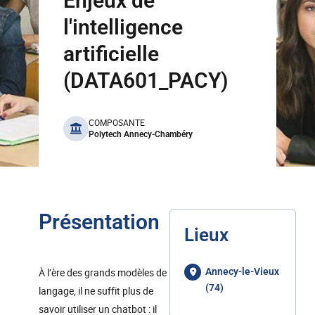
Enjeux de
l'intelligence
artificielle
(DATA601_PACY)
benefits
COMPOSANTE
Polytech Annecy-Chambéry
Présentation
Lieux
À l’ère des grands modèles de
Annecy-le-Vieux
(74)
langage, il ne suffit plus de
savoir utiliser un chatbot : il