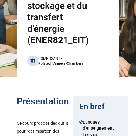
stockage et du
transfert
d'énergie
(ENER821_EIT)
benefits
COMPOSANTE
Polytech Annecy-Chambéry
Présentation
En bref
Langues
Ce cours propose des outils
d'enseignement
pour l’optimisation des
Français