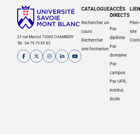
CATALOGUE
ACCÈS
LIE
DIRECTS
Rechercher un
Plan
Par
cours
site
27 rue Marcoz 73000 CHAMBÉRY
diplôme
Rechercher
Cont
Tél : 04 79 75 85 85
Par
une formation
domaine
Par
campus
Par UFR,
institut,
école