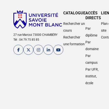
CATALOGUE
ACCÈS
LIE
DIRECTS
Rechercher un
Plan
Par
cours
site
27 rue Marcoz 73000 CHAMBÉRY
diplôme
Rechercher
Cont
Tél : 04 79 75 85 85
Par
une formation
domaine
Par
campus
Par UFR,
institut,
école