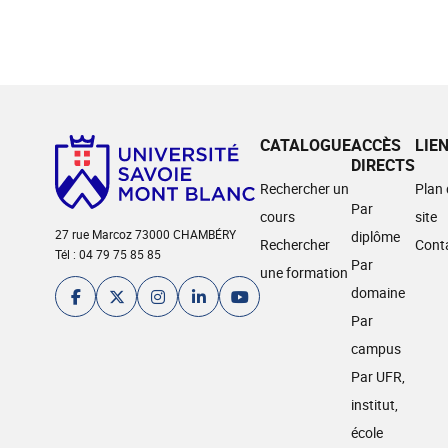
CATALOGUE
ACCÈS
LIE
DIRECTS
Rechercher un
Plan
Par
cours
site
27 rue Marcoz 73000 CHAMBÉRY
diplôme
Rechercher
Cont
Tél : 04 79 75 85 85
Par
une formation
domaine
Par
campus
Par UFR,
institut,
école