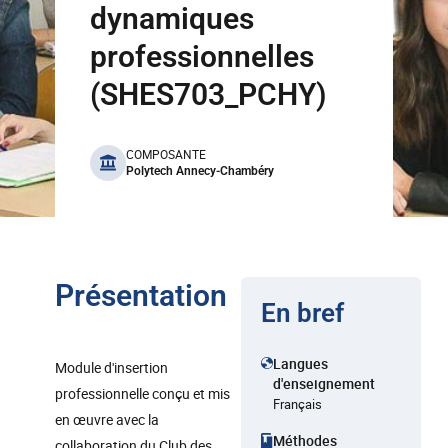
dynamiques
professionnelles
(SHES703_PCHY)
benefits
COMPOSANTE
Polytech Annecy-Chambéry
Présentation
En bref
Langues
Module d'insertion
d'enseignement
professionnelle conçu et mis
Français
en œuvre avec la
Méthodes
collaboration du Club des