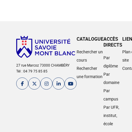
CATALOGUE
ACCÈS
LIE
DIRECTS
Rechercher un
Plan
Par
cours
site
27 rue Marcoz 73000 CHAMBÉRY
diplôme
Rechercher
Cont
Tél : 04 79 75 85 85
Par
une formation
domaine
Par
campus
Par UFR,
institut,
école