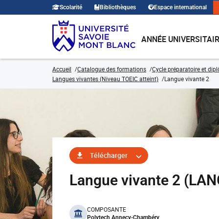
Scolarité
Bibliothèques
Espace international
ANNÉE UNIVERSITAI
Accueil
Catalogue des formations
Cycle préparatoire et dip
Langues vivantes (Niveau TOEIC atteint)
Langue vivante 2
Télécharger
Langue vivante 2 (L
benefits
COMPOSANTE
Polytech Annecy-Chambéry