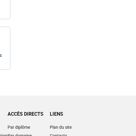
c
ACCÈS DIRECTS
LIENS
Par diplôme
Plan du site
tion
Par domaine
Contacts