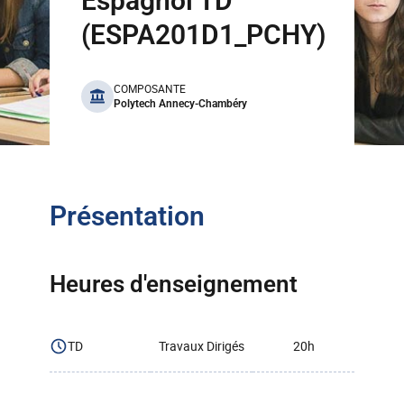
Espagnol TD
(ESPA201D1_PCHY)
benefits
COMPOSANTE
Polytech Annecy-Chambéry
Présentation
Heures d'enseignement
TD
Travaux Dirigés
20h