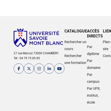
CATALOGUE
ACCÈS
LIE
DIRECTS
Rechercher un
Plan
Par
cours
site
27 rue Marcoz 73000 CHAMBÉRY
diplôme
Rechercher
Cont
Tél : 04 79 75 85 85
Par
une formation
domaine
Par
campus
Par UFR,
institut,
école