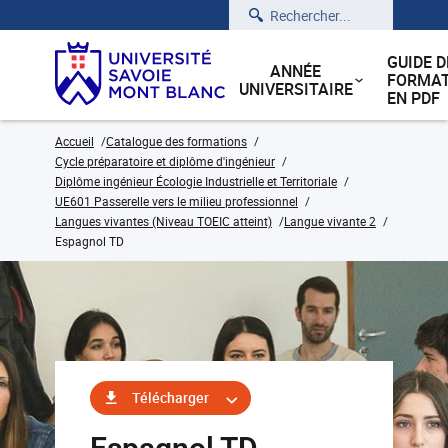
Rechercher
GUIDE D
ANNÉE
FORMAT
UNIVERSITAIRE
EN PDF
Accueil
Catalogue des formations
Cycle préparatoire et diplôme d'ingénieur
Diplôme ingénieur Écologie Industrielle et Territoriale
UE601 Passerelle vers le milieu professionnel
Langues vivantes (Niveau TOEIC atteint)
Langue vivante 2
Espagnol TD
Télécharger