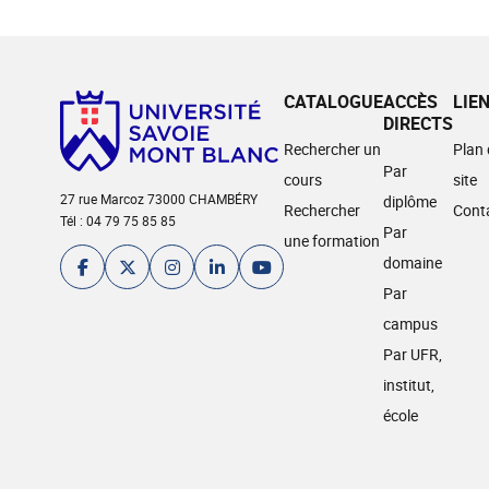
CATALOGUE
ACCÈS
LIE
DIRECTS
Rechercher un
Plan
Par
cours
site
27 rue Marcoz 73000 CHAMBÉRY
diplôme
Rechercher
Cont
Tél : 04 79 75 85 85
Par
une formation
domaine
Par
campus
Par UFR,
institut,
école