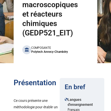
macroscopiques
et réacteurs
chimiques
(GEDP521_EIT)
benefits
COMPOSANTE
Polytech Annecy-Chambéry
Présentation
En bref
Langues
Ce cours présente une
d'enseignement
méthodologie pour établir un
Français