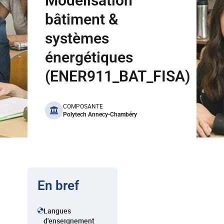
Modélisation
bâtiment &
systèmes
énergétiques
(ENER911_BAT_FISA)
benefits
COMPOSANTE
Polytech Annecy-Chambéry
En bref
Langues
d'enseignement