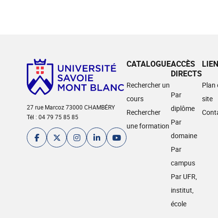
CATALOGUE
ACCÈS
LIE
DIRECTS
Rechercher un
Plan
Par
cours
site
27 rue Marcoz 73000 CHAMBÉRY
diplôme
Rechercher
Cont
Tél : 04 79 75 85 85
Par
une formation
domaine
Par
campus
Par UFR,
institut,
école