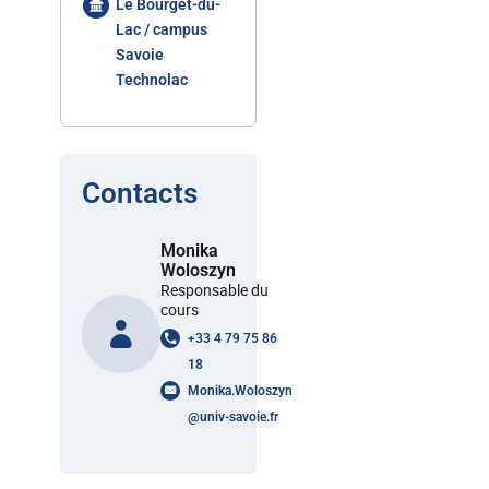
Le Bourget-du-
Lac / campus
Savoie
Technolac
Contacts
Monika
Woloszyn
Responsable du
cours
+33 4 79 75 86
18
Monika.Woloszyn
@
univ-savoie.fr