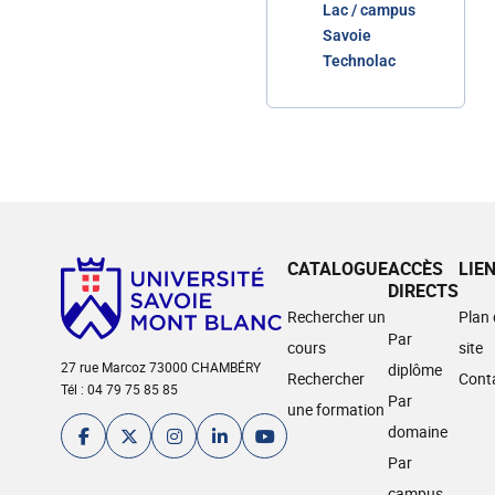
Lac / campus
Savoie
Technolac
CATALOGUE
ACCÈS
LIE
DIRECTS
Rechercher un
Plan
Par
cours
site
27 rue Marcoz 73000 CHAMBÉRY
diplôme
Rechercher
Cont
Tél : 04 79 75 85 85
Par
une formation
domaine
Par
campus