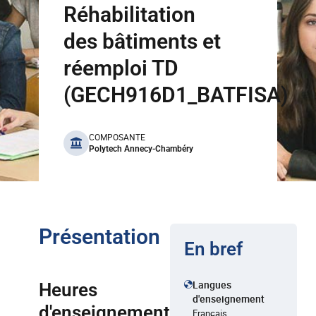
Réhabilitation
des bâtiments et
réemploi TD
(GECH916D1_BATFISA)
benefits
COMPOSANTE
Polytech Annecy-Chambéry
Présentation
En bref
Langues
Heures
d'enseignement
d'enseignement
Français