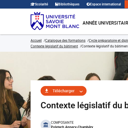
Scolarité
Bibliothèques
Espace international
ANNÉE UNIVERSITAI
Accueil
Catalogue des formations
Cycle préparatoire et dip
Contexte législatif du bâtiment
Contexte législatif du bâtime
Télécharger
Contexte législatif 
benefits
COMPOSANTE
Polytech Annecy-Chambéry