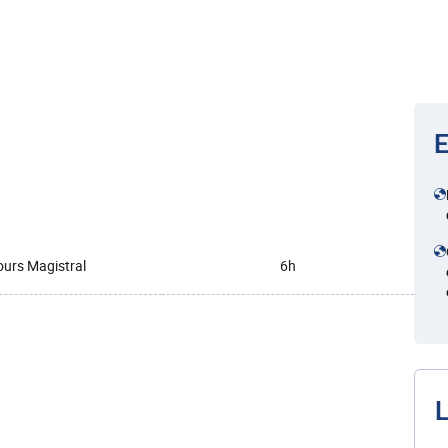
E
urs Magistral
6h
L