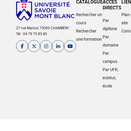
CATALOGUE
ACCÈS
LIE
DIRECTS
Rechercher un
Plan
Par
cours
site
27 rue Marcoz 73000 CHAMBÉRY
diplôme
Rechercher
Cont
Tél : 04 79 75 85 85
Par
une formation
domaine
Par
campus
Par UFR,
institut,
école