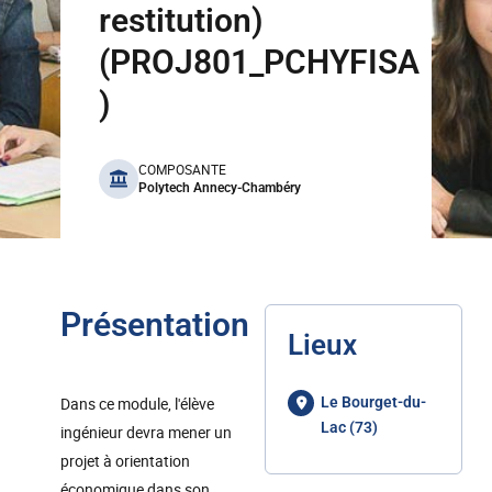
restitution)
(PROJ801_PCHYFISA
)
benefits
COMPOSANTE
Polytech Annecy-Chambéry
Présentation
Lieux
Dans ce module, l'élève
Le Bourget-du-
Lac (73)
ingénieur devra mener un
projet à orientation
économique dans son