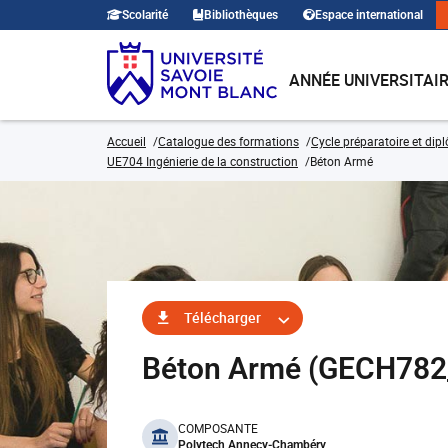
Scolarité
Bibliothèques
Espace international
ANNÉE UNIVERSITAI
Accueil
Catalogue des formations
Cycle préparatoire et dip
UE704 Ingénierie de la construction
Béton Armé
Télécharger
Béton Armé (GECH782
benefits
COMPOSANTE
Polytech Annecy-Chambéry