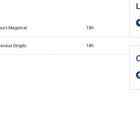
L
urs Magistral
18h
ravaux Dirigés
18h