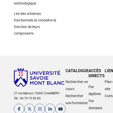
technologique.
Lire des schémas
fonctionnels et connaître la
fonction de leurs
composants.
CATALOGUE
ACCÈS
LIE
DIRECTS
Rechercher un
Plan
Par
cours
site
27 rue Marcoz 73000 CHAMBÉRY
diplôme
Rechercher
Cont
Tél : 04 79 75 85 85
Par
une formation
domaine