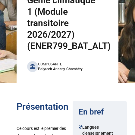
Génie climatique
1 (Module
transitoire
2026/2027)
(ENER799_BAT_ALT)
benefits
COMPOSANTE
Polytech Annecy-Chambéry
Présentation
En bref
Langues
Ce cours est le premier des
d'enseignement