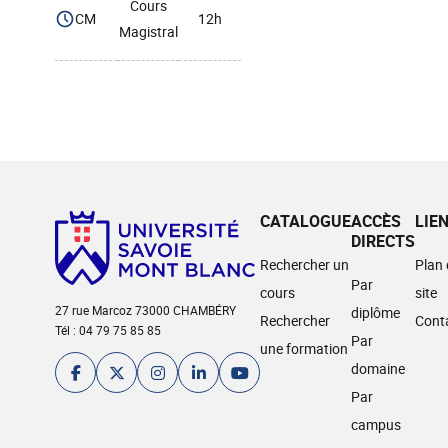
Cours
CM
12h
Magistral
CATALOGUE
ACCÈS
LIE
DIRECTS
Rechercher un
Plan
Par
cours
site
27 rue Marcoz 73000 CHAMBÉRY
diplôme
Rechercher
Cont
Tél : 04 79 75 85 85
Par
une formation
domaine
Par
campus