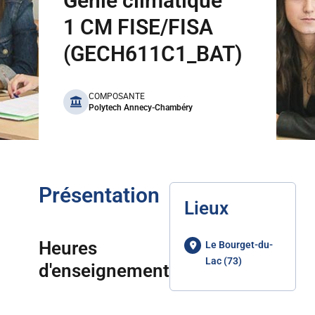
Génie climatique
1 CM FISE/FISA
(GECH611C1_BAT)
benefits
COMPOSANTE
Polytech Annecy-Chambéry
Présentation
Lieux
Heures
Le Bourget-du-
Lac (73)
d'enseignement