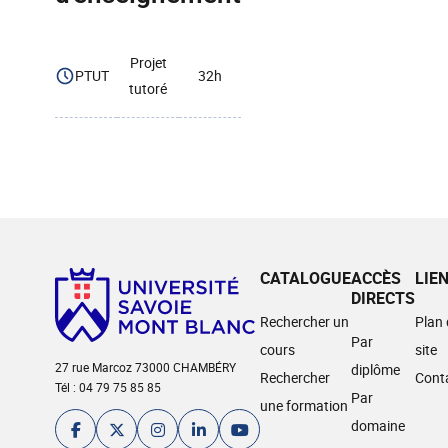
Projet
PTUT
32h
tutoré
CATALOGUE
ACCÈS
LIE
DIRECTS
Rechercher un
Plan
Par
cours
site
27 rue Marcoz 73000 CHAMBÉRY
diplôme
Rechercher
Cont
Tél : 04 79 75 85 85
Par
une formation
domaine