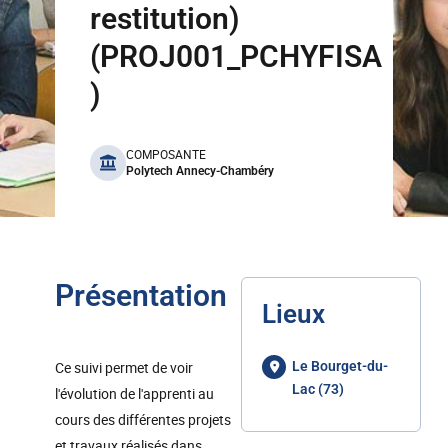
restitution)
(PROJ001_PCHYFISA
)
benefits
COMPOSANTE
Polytech Annecy-Chambéry
Présentation
Lieux
Ce suivi permet de voir
Le Bourget-du-
Lac (73)
l'évolution de l'apprenti au
cours des différentes projets
et travaux réalisés dans