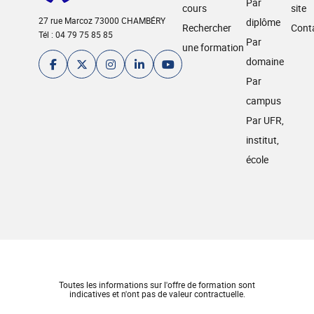
Par
cours
site
27 rue Marcoz 73000 CHAMBÉRY
diplôme
Rechercher
Cont
Tél : 04 79 75 85 85
Par
une formation
domaine
Par
campus
Par UFR,
institut,
école
Toutes les informations sur l'offre de formation sont
indicatives et n'ont pas de valeur contractuelle.