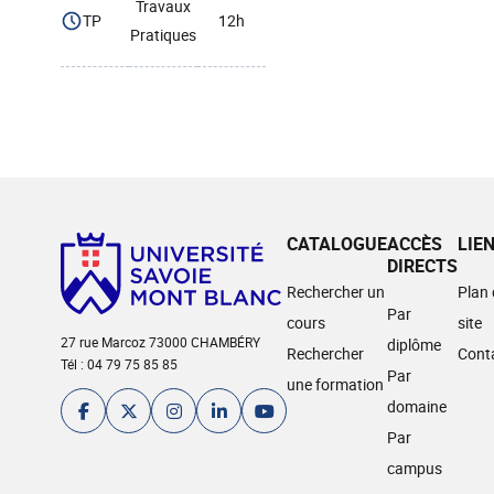
Travaux
TP
12h
Pratiques
CATALOGUE
ACCÈS
LIE
DIRECTS
Rechercher un
Plan
Par
cours
site
27 rue Marcoz 73000 CHAMBÉRY
diplôme
Rechercher
Cont
Tél : 04 79 75 85 85
Par
une formation
domaine
Par
campus