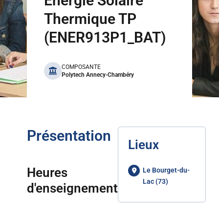
Energie Solaire
Thermique TP
(ENER913P1_BAT)
benefits
COMPOSANTE
Polytech Annecy-Chambéry
Présentation
Lieux
Heures
Le Bourget-du-
Lac (73)
d'enseignement