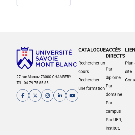
CATALOGUE
ACCÈS
LIE
DIRECTS
Rechercher un
Plan
Par
cours
site
27 rue Marcoz 73000 CHAMBÉRY
diplôme
Rechercher
Cont
Tél : 04 79 75 85 85
Par
une formation
domaine
Par
campus
Par UFR,
institut,