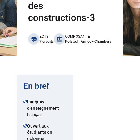
des
constructions-3
benefits
ECTS
COMPOSANTE
7 crédits
Polytech Annecy-Chambéry
En bref
Langues
d'enseignement
Français
Ouvert aux
étudiants en
échange