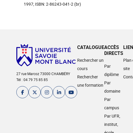
1997; ISBN: 2-86243-041-2 (br)
CATALOGUE
ACCÈS
LIE
DIRECTS
Rechercher un
Plan
Par
cours
site
27 rue Marcoz 73000 CHAMBÉRY
diplôme
Rechercher
Cont
Tél : 04 79 75 85 85
Par
une formation
domaine
Par
campus
Par UFR,
institut,
école