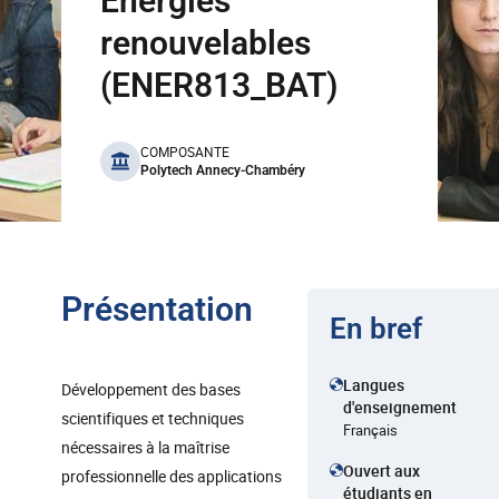
Energies
renouvelables
(ENER813_BAT)
benefits
COMPOSANTE
Polytech Annecy-Chambéry
Présentation
En bref
Langues
Développement des bases
d'enseignement
scientifiques et techniques
Français
nécessaires à la maîtrise
Ouvert aux
professionnelle des applications
étudiants en