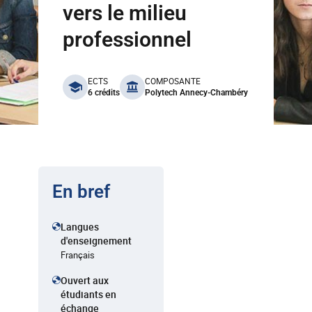
vers le milieu
professionnel
benefits
ECTS
COMPOSANTE
6 crédits
Polytech Annecy-Chambéry
En bref
Langues
d'enseignement
Français
Ouvert aux
étudiants en
échange