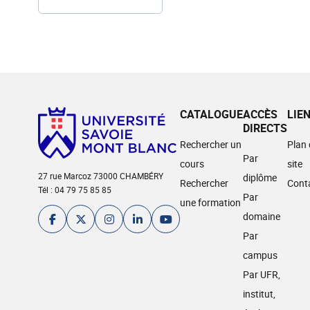
CATALOGUE
ACCÈS
LIE
DIRECTS
Rechercher un
Plan
Par
cours
site
27 rue Marcoz 73000 CHAMBÉRY
diplôme
Rechercher
Cont
Tél : 04 79 75 85 85
Par
une formation
domaine
Par
campus
Par UFR,
institut,