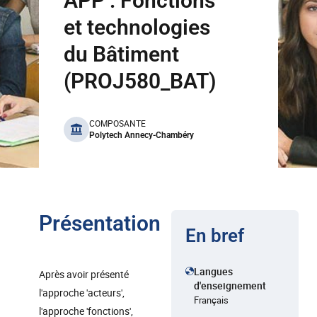
APP : Fonctions
et technologies
du Bâtiment
(PROJ580_BAT)
benefits
COMPOSANTE
Polytech Annecy-Chambéry
Présentation
En bref
Langues
Après avoir présenté
d'enseignement
l'approche 'acteurs',
Français
l'approche 'fonctions',