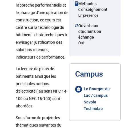
Méthodes
l'approche performantielle et
d'enseignement
le phasage d'une opération de
En présence
construction, ce cours est
Ouvert aux
centré sur la technologie du
étudiants en
bâtiment : choix techniques à
échange
envisager, justification des
Oui
solutions retenues,
indicateurs de performance.
La lecture de plans de
Campus
bâtiments ainsi que les
principales notions
Le Bourget-du-
d'électricité ( au sens NFC 14-
Lac / campus
100 ou NFC 15-100) sont
Savoie
abordées.
Technolac
Sous forme de projets les
thématiques suivantes du