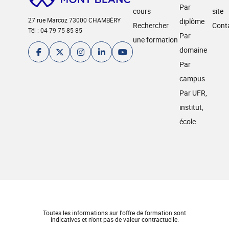
Par
cours
site
27 rue Marcoz 73000 CHAMBÉRY
diplôme
Rechercher
Cont
Tél : 04 79 75 85 85
Par
une formation
domaine
Par
campus
Par UFR,
institut,
école
Toutes les informations sur l'offre de formation sont
indicatives et n'ont pas de valeur contractuelle.