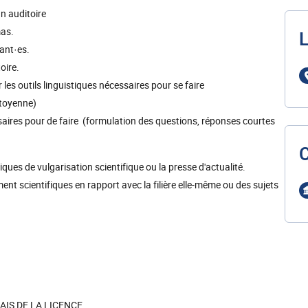
n auditoire
mas.
L
ant·es.
oire.
les outils linguistiques nécessaires pour se faire
citoyenne)
ssaires pour de faire (formulation des questions, réponses courtes
ues de vulgarisation scientifique ou la presse d'actualité.
nt scientifiques en rapport avec la filière elle-même ou des sujets
IS DE LA LICENCE