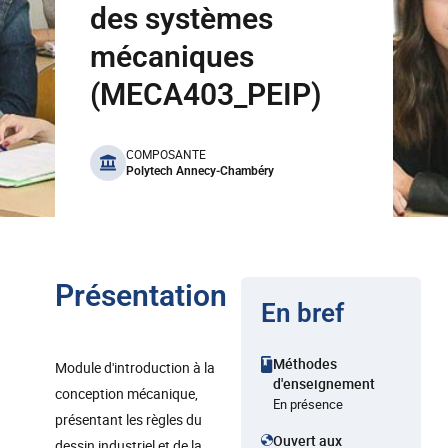
des systèmes
mécaniques
(MECA403_PEIP)
benefits
COMPOSANTE
Polytech Annecy-Chambéry
Présentation
En bref
Méthodes
Module d'introduction à la
d'enseignement
conception mécanique,
En présence
présentant les règles du
Ouvert aux
dessin industriel et de la