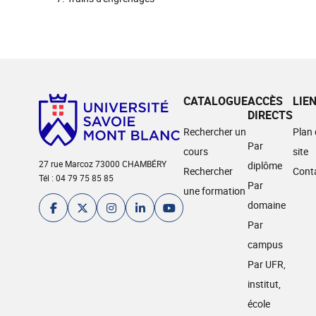
CATALOGUE
ACCÈS
LIE
DIRECTS
Rechercher un
Plan
Par
cours
site
27 rue Marcoz 73000 CHAMBÉRY
diplôme
Rechercher
Cont
Tél : 04 79 75 85 85
Par
une formation
domaine
Par
campus
Par UFR,
institut,
école