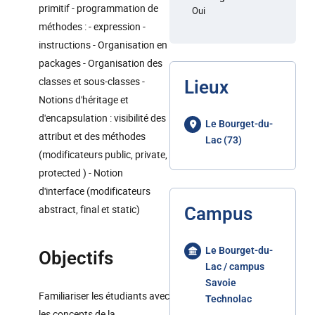
primitif - programmation de
Oui
méthodes : - expression -
instructions - Organisation en
packages - Organisation des
classes et sous-classes -
Lieux
Notions d'héritage et
d'encapsulation : visibilité des
Le Bourget-du-
attribut et des méthodes
Lac (73)
(modificateurs public, private,
protected ) - Notion
d'interface (modificateurs
abstract, final et static)
Campus
Le Bourget-du-
Objectifs
Lac / campus
Savoie
Familiariser les étudiants avec
Technolac
les concepts de la