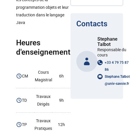
programmation objets et leur
traduction dans le langage
Contacts
Java
Stephane
Heures
Talbot
Responsable du
d'enseignement
cours
+33 4 79 75 87
86
Cours
CM
6h
Stephane.Talbot
Magistral
@
univ-savoie.fr
Travaux
TD
9h
Dirigés
Travaux
TP
12h
Pratiques