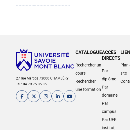
CATALOGUE
ACCÈS
LIE
DIRECTS
Rechercher un
Plan
Par
cours
site
27 rue Marcoz 73000 CHAMBÉRY
diplôme
Rechercher
Cont
Tél : 04 79 75 85 85
Par
une formation
domaine
Par
campus
Par UFR,
institut,