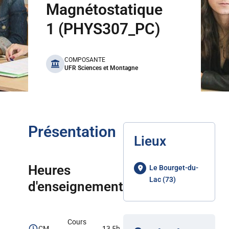
Magnétostatique
1 (PHYS307_PC)
benefits
COMPOSANTE
UFR Sciences et Montagne
Présentation
Lieux
Heures
Le Bourget-du-
Lac (73)
d'enseignement
Cours
CM
13,5h