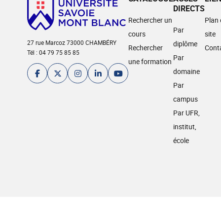
DIRECTS
Rechercher un
Plan
Par
cours
site
27 rue Marcoz 73000 CHAMBÉRY
diplôme
Rechercher
Cont
Tél : 04 79 75 85 85
Par
une formation
domaine
Par
campus
Par UFR,
institut,
école