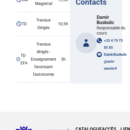
Contacts
Magistral
Damir
Travaux
Buskulic
TD
10,5h
Dirigés
Responsable du
cours
+33 4 79 75
Travaux
85 85
dirigés -
TD
Damir.Buskulic
Enseignement
3h
@
univ-
EFA
favorisant
savoie.fr
l'autonomie
CATALOGUE
ACCÈS
LIE