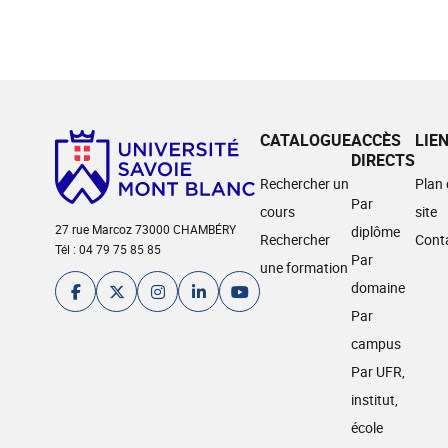
CATALOGUE
ACCÈS
LIE
DIRECTS
Rechercher un
Plan
Par
cours
site
27 rue Marcoz 73000 CHAMBÉRY
diplôme
Rechercher
Cont
Tél : 04 79 75 85 85
Par
une formation
domaine
Par
campus
Par UFR,
institut,
école