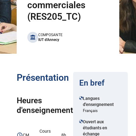
commerciales
(RES205_TC)
benefits
COMPOSANTE
IUT d'Annecy
Présentation
En bref
Langues
Heures
d'enseignement
d'enseignement
Français
Ouvert aux
étudiants en
Cours
échange
CM
8h