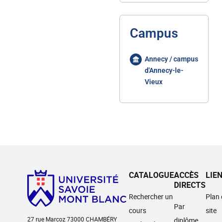
Campus
Annecy / campus
d'Annecy-le-
Vieux
CATALOGUE
ACCÈS
LIE
DIRECTS
Rechercher un
Plan
Par
cours
site
27 rue Marcoz 73000 CHAMBÉRY
diplôme