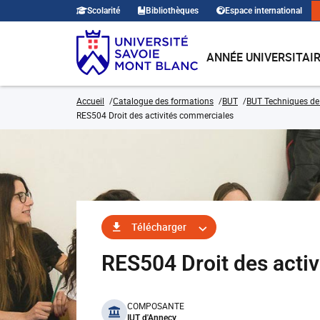
Scolarité
Bibliothèques
Espace international
ANNÉE UNIVERSITAI
Accueil
Catalogue des formations
BUT
BUT Techniques de
RES504 Droit des activités commerciales
Télécharger
RES504 Droit des acti
benefits
COMPOSANTE
IUT d'Annecy