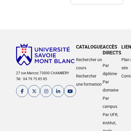
CATALOGUE
ACCÈS
LIE
DIRECTS
Rechercher un
Plan
Par
cours
site
27 rue Marcoz 73000 CHAMBÉRY
diplôme
Rechercher
Cont
Tél : 04 79 75 85 85
Par
une formation
domaine
Par
campus
Par UFR,
institut,
école