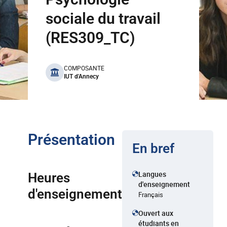
sociale du travail
(RES309_TC)
benefits
COMPOSANTE
IUT d'Annecy
Présentation
En bref
Langues
Heures
d'enseignement
d'enseignement
Français
Ouvert aux
étudiants en