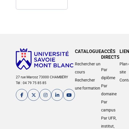
CATALOGUE
ACCÈS
LIE
DIRECTS
Rechercher un
Plan
Par
cours
site
27 rue Marcoz 73000 CHAMBÉRY
diplôme
Rechercher
Cont
Tél : 04 79 75 85 85
Par
une formation
domaine
Par
campus
Par UFR,
institut,