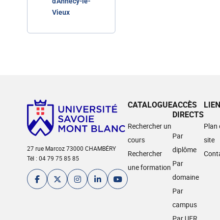
d'Annecy-le-
Vieux
CATALOGUE
ACCÈS
LIE
DIRECTS
Rechercher un
Plan
Par
cours
site
27 rue Marcoz 73000 CHAMBÉRY
diplôme
Rechercher
Cont
Tél : 04 79 75 85 85
Par
une formation
domaine
Par
campus
Par UFR,