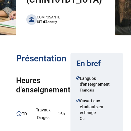
benefits
COMPOSANTE
IUT d'Annecy
Présentation
En bref
Langues
Heures
d'enseignement
d'enseignement
Français
Ouvert aux
étudiants en
Travaux
échange
TD
15h
Dirigés
Oui