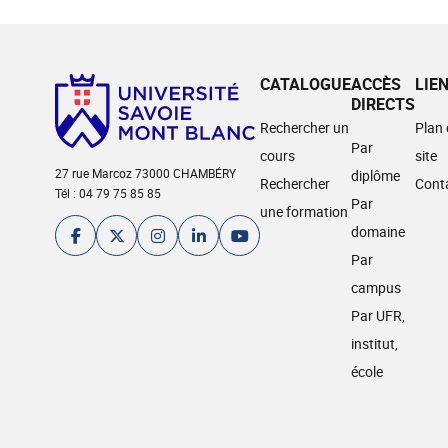
CATALOGUE
ACCÈS
LIE
DIRECTS
Rechercher un
Plan
Par
cours
site
27 rue Marcoz 73000 CHAMBÉRY
diplôme
Rechercher
Cont
Tél : 04 79 75 85 85
Par
une formation
domaine
Par
campus
Par UFR,
institut,
école