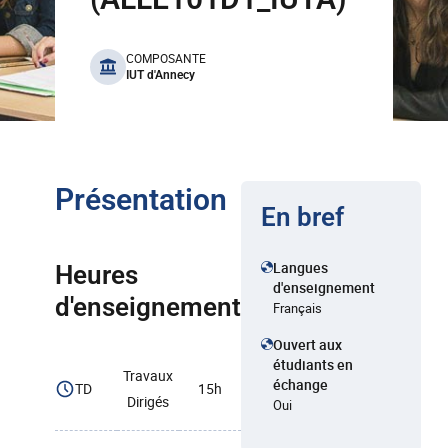
benefits
COMPOSANTE
IUT d'Annecy
Présentation
En bref
Langues
Heures
d'enseignement
d'enseignement
Français
Ouvert aux
étudiants en
Travaux
échange
TD
15h
Dirigés
Oui