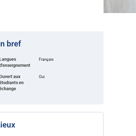
n bref
Langues
Français
d'enseignement
Ouvert aux
Oui
étudiants en
échange
ieux