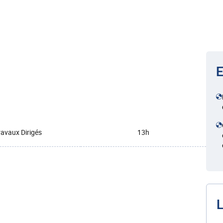
E
ravaux Dirigés
13h
L