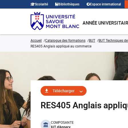
Scolarité
Bibliothèques
Espace international
ANNÉE UNIVERSITAI
Accueil
Catalogue des formations
BUT
BUT Techniques de
RES405 Anglais appliqué au commerce
Télécharger
RES405 Anglais appli
benefits
COMPOSANTE
IUT d'Annecy