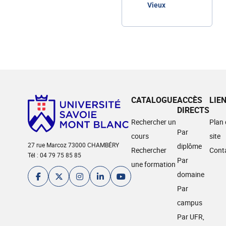
Vieux
CATALOGUE
ACCÈS
LIE
DIRECTS
Rechercher un
Plan
Par
cours
site
27 rue Marcoz 73000 CHAMBÉRY
diplôme
Rechercher
Cont
Tél : 04 79 75 85 85
Par
une formation
domaine
Par
campus
Par UFR,