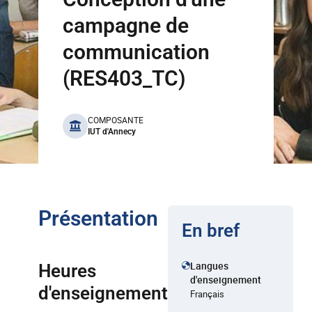
campagne de
communication
(RES403_TC)
benefits
COMPOSANTE
IUT d'Annecy
Présentation
En bref
Langues
Heures
d'enseignement
d'enseignement
Français