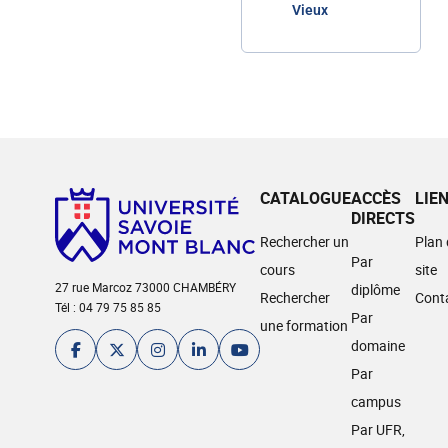
Vieux
CATALOGUE
ACCÈS
LIE
DIRECTS
Rechercher un
Plan
Par
cours
site
27 rue Marcoz 73000 CHAMBÉRY
diplôme
Rechercher
Cont
Tél : 04 79 75 85 85
Par
une formation
domaine
Par
campus
Par UFR,