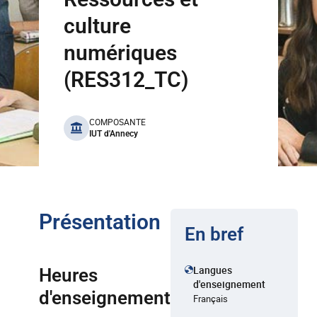
culture
numériques
(RES312_TC)
benefits
COMPOSANTE
IUT d'Annecy
Présentation
En bref
Langues
Heures
d'enseignement
d'enseignement
Français