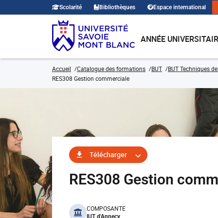
Scolarité
Bibliothèques
Espace international
ANNÉE UNIVERSITAI
Accueil
Catalogue des formations
BUT
BUT Techniques de
RES308 Gestion commerciale
Télécharger
RES308 Gestion comm
benefits
COMPOSANTE
IUT d'Annecy