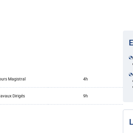
E
urs Magistral
4h
ravaux Dirigés
9h
L